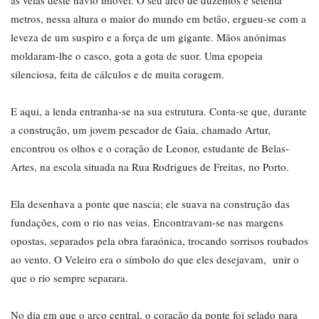
as velas deste navio imóvel. O seu arco de duzentos e setenta
metros, nessa altura o maior do mundo em betão, ergueu-se com a
leveza de um suspiro e a força de um gigante. Mãos anónimas
moldaram-lhe o casco, gota a gota de suor. Uma epopeia
silenciosa, feita de cálculos e de muita coragem.
E aqui, a lenda entranha-se na sua estrutura. Conta-se que, durante
a construção, um jovem pescador de Gaia, chamado Artur,
encontrou os olhos e o coração de Leonor, estudante de Belas-
Artes, na escola situada na Rua Rodrigues de Freitas, no Porto.
Ela desenhava a ponte que nascia; ele suava na construção das
fundações, com o rio nas veias. Encontravam-se nas margens
opostas, separados pela obra faraónica, trocando sorrisos roubados
ao vento. O Veleiro era o símbolo do que eles desejavam, unir o
que o rio sempre separara.
No dia em que o arco central, o coração da ponte foi selado para