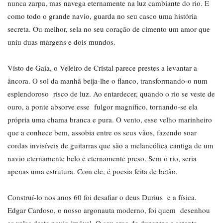
nunca zarpa, mas navega eternamente na luz cambiante do rio. E
como todo o grande navio, guarda no seu casco uma história
secreta. Ou melhor, sela no seu coração de cimento um amor que
uniu duas margens e dois mundos.
Visto de Gaia, o Veleiro de Cristal parece prestes a levantar a
âncora. O sol da manhã beija-lhe o flanco, transformando-o num
esplendoroso risco de luz. Ao entardecer, quando o rio se veste de
ouro, a ponte absorve esse fulgor magnífico, tornando-se ela
própria uma chama branca e pura. O vento, esse velho marinheiro
que a conhece bem, assobia entre os seus vãos, fazendo soar
cordas invisíveis de guitarras que são a melancólica cantiga de um
navio eternamente belo e eternamente preso. Sem o rio, seria
apenas uma estrutura. Com ele, é poesia feita de betão.
Construí-lo nos anos 60 foi desafiar o deus Durius e a física.
Edgar Cardoso, o nosso argonauta moderno, foi quem desenhou