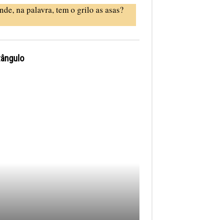
nde, na palavra, tem o grilo as asas?
tângulo