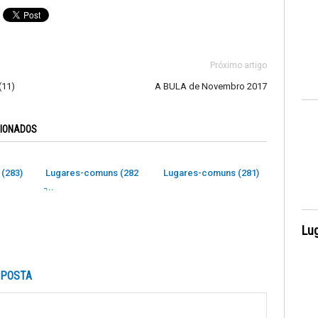
Próximo artigo
(11)
A BULA de Novembro 2017
CIONADOS
(283)
Lugares-comuns (282
Lugares-comuns (281)
̵...
Lug
SPOSTA