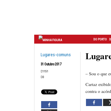
Correio
do
Porto
DO PORTO
D
Lugare
Lugares-comuns
31 Outubro 2017
1151
– Sou o que e
0
Cartaz exibid
contra o acór