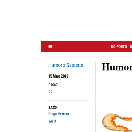
Correio
do
Porto
DO PORTO
D
Humoro
Humoro Sapiens
15 Maio 2019
1060
0
TAGS
Diego Herrera
YAYO