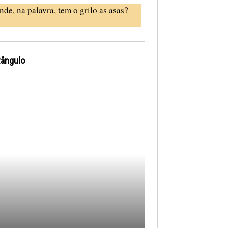
nde, na palavra, tem o grilo as asas?
tângulo