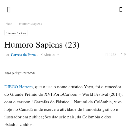
Inicio
Humoro Sapiens
Humoro Sapiens
Humoro Sapiens (23)
1235
0
Por
Correio do Porto
-
15 Abril 2019
Yayo (Diego Herrera)
DIEGO Herrera
, que o usa o nome artístico Yayo, foi o vencedor
do Grande Prémio do XVI PortoCartoon – World Festival (2014),
com o cartoon “Garrafas de Plástico”. Natural da Colômbia, vive
hoje no Canadá onde exerce a atividade de humorista gráfico e
ilustrador em publicações daquele país, da Colômbia e dos
Estados Unidos.