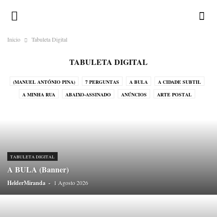
Inicio
Tabuleta Digital
TABULETA DIGITAL
(MANUEL ANTÓNIO PINA)
7 PERGUNTAS
A BULA
A CIDADE SUBTIL
A MINHA RUA
ABAIXO-ASSINADO
ANÚNCIOS
ARTE POSTAL
CALENDÁRIO ILUSTRADO
CHAMA-LHE BRUXO!
CORRESPONDENTES
CRÓNICAS DO ATLÂNTICO
CRÓNICAS DO JAPÃO
CRÓNICAS DO NADA
DESAFIOS
DEVOCIONÁRIO DA TERRA
DICIOPORTO
DO OUTRO MUNDO
DO PORTO
ENIGMATÓGRAFO
ERRATA
TABULETA DIGITAL
GALERIA
GREGUERÍAS
HISTÓRIAS EM POSTAIS
A BULA (Banner)
HISTÓRIAS SEM INTERESSE
HOMO ONOMATOPAICO
HelderMiranda
-
1 Agosto 2026
HUMORO SAPIENS
LEGENDAS
LUGAR DE ESTILO
LUGARES-COMUNS
MÉDIA
MENU
MIRADOURO
NA PELE DO LOBO
O HOMEM DO SACO DE CABEDAL
OBITUÁRIO