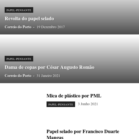
ONDAS CURTAS
PALAVRAS VIVAS
PALAVRAS VIVAS DESTAQUE
PAPEL-PENSANTE
PEDRO E O LOBO
PEQUENO LIVRO DO TEMPO
PAPEL-PENSANTE
Revolta do papel selado
POEMÁRIO
POESIA VISUAL
PORTO ANIMADO
PORTOFÓLIO
Correio do Porto
PRIORITÁRIO
-
19 Dezembro 2017
RETÂNGULO
RUA DA ESTRADA
SEM CATEGORIA
TABULETA DIGITAL
TEMPORÁRIO
TOPOGRAFIAS
TYPO
VAI NO BATALHA
VÍDEOS
PAPEL-PENSANTE
Dama de copas por César Augusto Romão
Correio do Porto
-
31 Janeiro 2021
Mica de plástico por PML
3 Junho 2021
PAPEL-PENSANTE
Papel selado por Francisco Duarte
Mangas