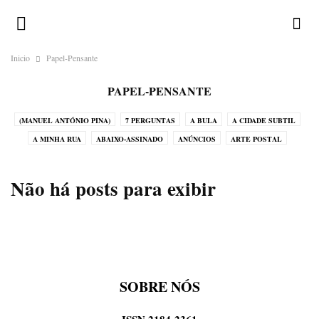
Inicio
Papel-Pensante
PAPEL-PENSANTE
(MANUEL ANTÓNIO PINA)
7 PERGUNTAS
A BULA
A CIDADE SUBTIL
A MINHA RUA
ABAIXO-ASSINADO
ANÚNCIOS
ARTE POSTAL
CALENDÁRIO ILUSTRADO
CHAMA-LHE BRUXO!
CORRESPONDENTES
CRÓNICAS DO ATLÂNTICO
CRÓNICAS DO JAPÃO
CRÓNICAS DO NADA
Não há posts para exibir
DESAFIOS
DEVOCIONÁRIO DA TERRA
DICIOPORTO
DO OUTRO MUNDO
DO PORTO
ENIGMATÓGRAFO
ERRATA
GALERIA
GREGUERÍAS
HISTÓRIAS EM POSTAIS
HISTÓRIAS SEM INTERESSE
HOMO ONOMATOPAICO
HUMORO SAPIENS
LEGENDAS
LUGAR DE ESTILO
SOBRE NÓS
LUGARES-COMUNS
MÉDIA
MENU
MIRADOURO
NA PELE DO LOBO
O HOMEM DO SACO DE CABEDAL
OBITUÁRIO