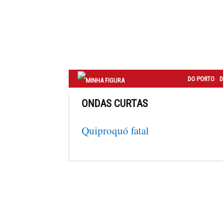
Correio
do
Porto
DO PORTO
D
ONDAS CURTAS
Quiproquó fatal