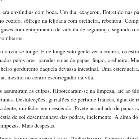
, era enxúndias com boca. Um dia, exagerou. Entretido nas p
no cozido, sôfrego na feijoada com orelheira, rebentou. Comp
 gases com entupimento da válvula de segurança, segundo o r
 bombeiros.
o ouviu-se longe. E de longe veio gente ver a cratera, os estr
lhados pelos ares, paredes sujas de papas, feijão, orelheira. Ma
cheiro gordurento daquela devassa intestinal. Uma esterqueir
a, mesmo no centro escorregadio da vila.
s assumiram as culpas. Hipotecaram-se na limpeza, até ao últ
tunas. Desinfecções, garrafões de perfume francês, água de r
ncidente, um fedor em crescendo. Pivete assanhado de papas a
réstia de sol desentranhava das pedras, inclemente. A alma do
limpezas. Mais despesas.
ncia, houve que cortar à boca. Radicalmente. Semanas depois,