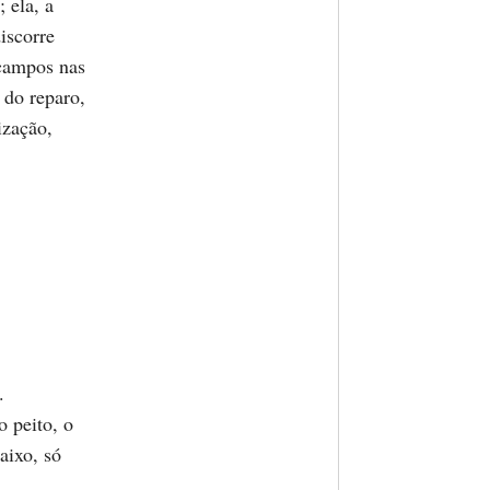
 ela, a
discorre
 campos nas
 do reparo,
ização,
.
 peito, o
aixo, só