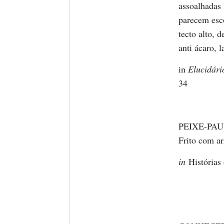
assoalhadas 
parecem esco
tecto alto, 
anti ácaro, 
in
Elucidári
34
PEIXE-PAU n
Frito com ar
in
Histórias