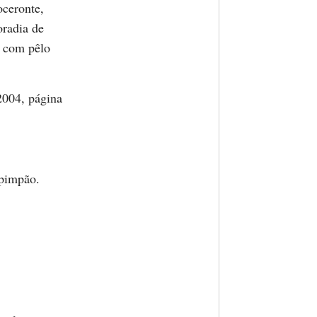
oceronte,
oradia de
s com pêlo
2004, página
 pimpão.