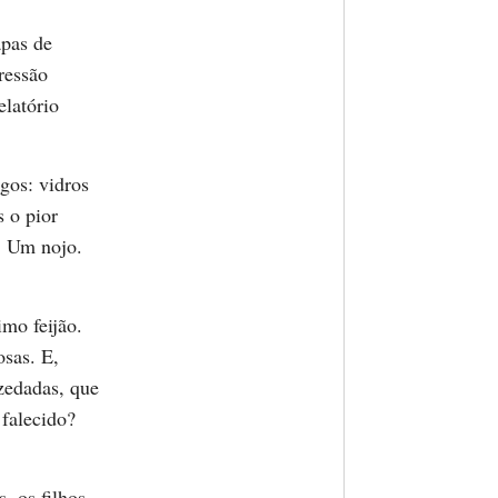
apas de
ressão
elatório
agos: vidros
s o pior
a. Um nojo.
imo feijão.
osas. E,
zedadas, que
 falecido?
 os filhos,