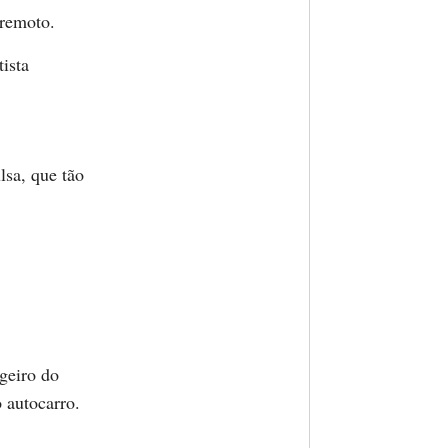
aremoto.
ista
lsa, que tão
ageiro do
 autocarro.