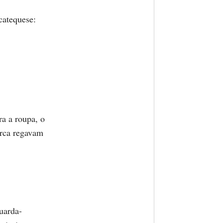
catequese:
a a roupa, o
arca regavam
uarda-