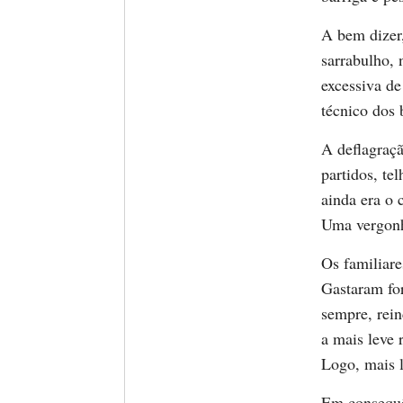
A bem dizer
sarrabulho, 
excessiva de
técnico dos
A deflagraçã
partidos, te
ainda era o 
Uma vergonh
Os familiare
Gastaram for
sempre, rei
a mais leve 
Logo, mais 
Em consequê