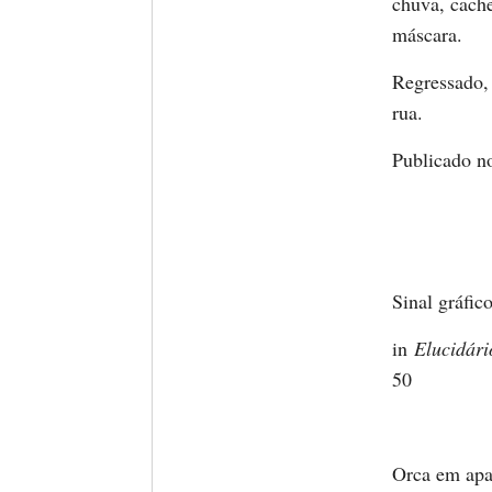
chuva, cache
máscara.
Regressado, 
rua.
Publicado n
Sinal gráfic
in
Elucidári
50
Orca em apa