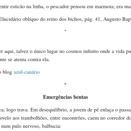
entir esticão na linha, o pescador pensou em marmota; era m
lucidário oblíquo do reino dos bichos, pág. 41, Augusto Bapt
*
r aqui, talvez o único lugar no cosmos infinito onde a vida pu
te se atenta contra ela.
o blog
azul-canário
*
Emergências bentas
a, logo trava. Em desequilíbrio, a jovem de pé enlaça o pass
velo aos trambolhões, entre encontrões, caem no corredor do
 num pulo nervoso, balbucia: