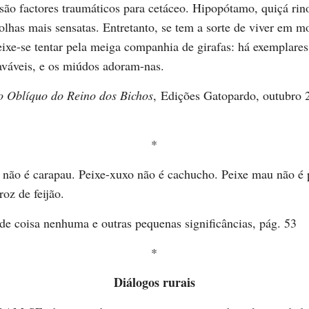
são factores traumáticos para cetáceo. Hipopótamo, quiçá rin
lhas mais sensatas. Entretanto, se tem a sorte de viver em m
deixe-se tentar pela meiga companhia de girafas: há exemplare
laváveis, e os miúdos adoram-nas.
o Oblíquo do Reino dos Bichos
, Edições Gatopardo, outubro 
*
ão é carapau. Peixe-xuxo não é cachucho. Peixe mau não é
roz de feijão.
 de coisa nenhuma e outras pequenas significâncias, pág. 53
*
Diálogos rurais