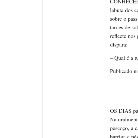
CONHECERAM-
labuta dos c
sobre o pass
tardes de so
reflecte nos
dispara:
– Qual é a t
Publicado n
OS DIAS pas
Naturalmente
pescoço, a c
barriga e pé