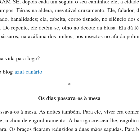
SE, depois cada um seguiu o seu caminho: ele, a cidade;
ampos. Férias na aldeia, inevitável cruzamento. Ele, falador, 
ado, banalidades; ela, esbelta, corpo tisnado, no silêncio dos
l. De repente, ele detém-se, olho no decote da blusa. Ela dá fé
 pássaros, na azáfama dos ninhos, nos insectos no afã da polin
ua vida para logo?
o blog
azul-canário
*
Os dias passava-os à mesa
sava-os à mesa. As noites também. Para ele, viver era comer
, inchou de engorduramento. A barriga cresceu-lhe, engoliu o
ara. Os braços ficaram reduzidos a duas mãos sapudas. Para b
s.