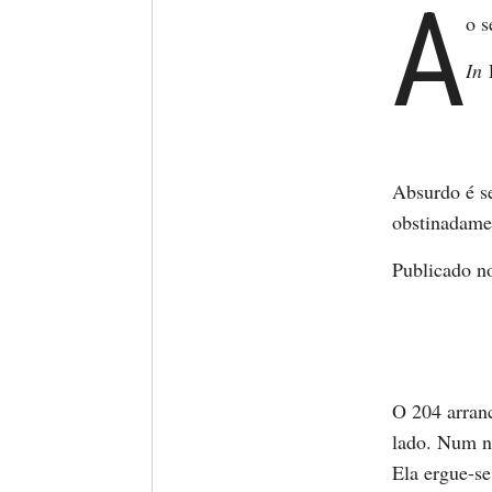
A
o s
In
E
Absurdo é se
obstinadamen
Publicado n
O 204 arranc
lado. Num no
Ela ergue-se