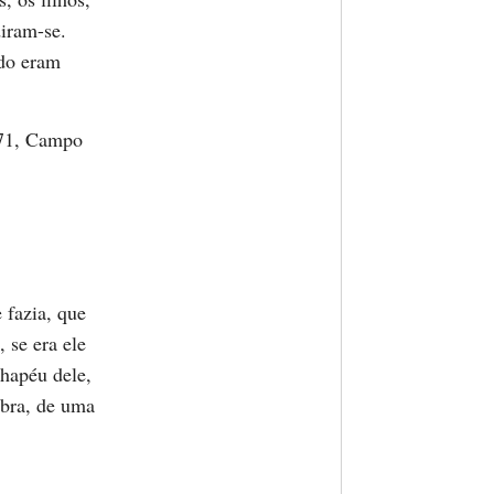
diram-se.
rdo eram
/71, Campo
fazia, que
, se era ele
chapéu dele,
mbra, de uma