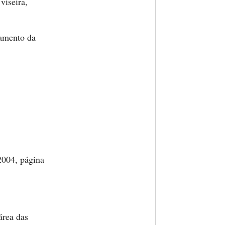
viseira,
namento da
2004, página
área das