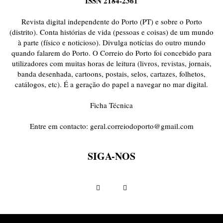
ISSN 2184-2361
ONDAS CURTAS
PALAVRAS VIVAS
PALAVRAS VIVAS DESTAQUE
PAPEL-PENSANTE
PEDRO E O LOBO
PEQUENO LIVRO DO TEMPO
Revista digital independente do Porto (PT) e sobre o Porto
POEMÁRIO
POESIA VISUAL
PORTO ANIMADO
PORTOFÓLIO
(distrito). Conta histórias de vida (pessoas e coisas) de um mundo
à parte (físico e noticioso). Divulga notícias do outro mundo
PRIORITÁRIO
RETÂNGULO
RUA DA ESTRADA
SEM CATEGORIA
quando falarem do Porto. O Correio do Porto foi concebido para
TABULETA DIGITAL
TEMPORÁRIO
TOPOGRAFIAS
TYPO
utilizadores com muitas horas de leitura (livros, revistas, jornais,
VAI NO BATALHA
VÍDEOS
banda desenhada, cartoons, postais, selos, cartazes, folhetos,
catálogos, etc). É a geração do papel a navegar no mar digital.
Ficha Técnica
Entre em contacto:
geral.correiodoporto@gmail.com
SIGA-NOS