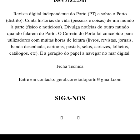
ISSN 2184-2361
ONDAS CURTAS
PALAVRAS VIVAS
PALAVRAS VIVAS DESTAQUE
PAPEL-PENSANTE
PEDRO E O LOBO
PEQUENO LIVRO DO TEMPO
Revista digital independente do Porto (PT) e sobre o Porto
POEMÁRIO
POESIA VISUAL
PORTO ANIMADO
PORTOFÓLIO
(distrito). Conta histórias de vida (pessoas e coisas) de um mundo
à parte (físico e noticioso). Divulga notícias do outro mundo
PRIORITÁRIO
RETÂNGULO
RUA DA ESTRADA
SEM CATEGORIA
quando falarem do Porto. O Correio do Porto foi concebido para
TABULETA DIGITAL
TEMPORÁRIO
TOPOGRAFIAS
TYPO
utilizadores com muitas horas de leitura (livros, revistas, jornais,
VAI NO BATALHA
VÍDEOS
banda desenhada, cartoons, postais, selos, cartazes, folhetos,
catálogos, etc). É a geração do papel a navegar no mar digital.
Ficha Técnica
Entre em contacto:
geral.correiodoporto@gmail.com
SIGA-NOS