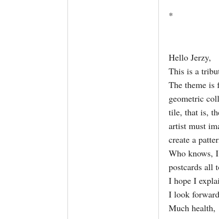
*
Hello Jerzy,
This is a tribu
The theme is f
geometric coll
tile, that is, 
artist must im
create a patter
Who knows, I 
postcards all 
I hope I expla
I look forward
Much health,