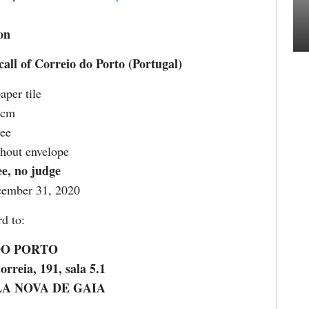
on
call of Correio do Porto (Portugal)
per tile
 cm
ee
thout envelope
ee, no judge
ember 31, 2020
d to:
DO PORTO
rreia, 191, sala 5.1
ILA NOVA DE GAIA