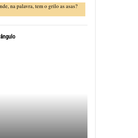
nde, na palavra, tem o grilo as asas?
tângulo