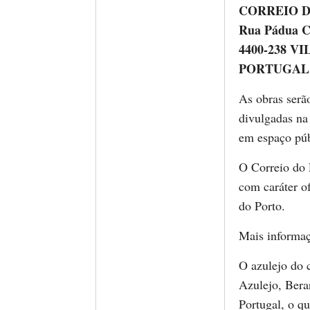
CORREIO 
Rua Pádua Co
4400-238 V
PORTUGAL
As obras serão
divulgadas na
em espaço púb
O Correio do P
com caráter o
do Porto.
Mais informa
O azulejo do 
Azulejo, Bera
Portugal, o q