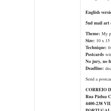
English versi
5nd mail art 
Theme:
My pa
Size:
10 x 15
Technique:
fr
Postcards
wi
No jury, no f
Deadline:
dec
Send a postcar
CORREIO 
Rua Pádua Co
4400-238 V
PORTUGAL