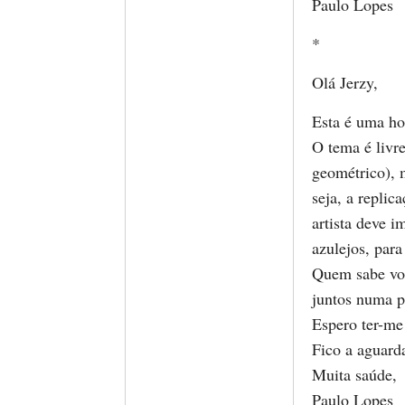
Paulo Lopes
*
Olá Jerzy,
Esta é uma ho
O tema é livre
geométrico), m
seja, a replic
artista deve i
azulejos, para
Quem sabe vou 
juntos numa p
Espero ter-me
Fico a aguarda
Muita saúde,
Paulo Lopes