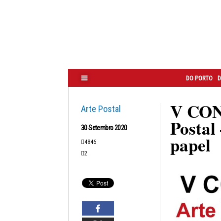
Correio
do
Porto
DO PORTO
D
V CON
Arte Postal
Postal
30 Setembro 2020
papel
4846
2