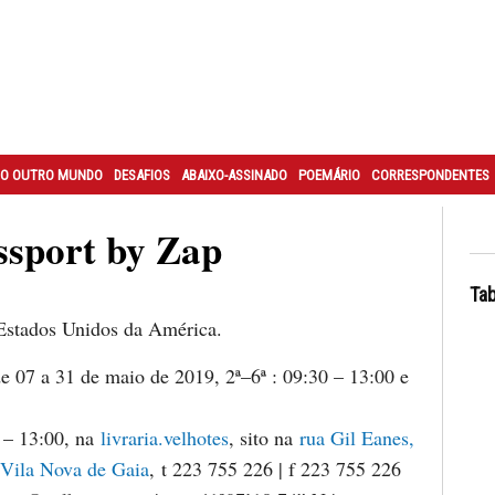
O OUTRO MUNDO
DESAFIOS
ABAIXO-ASSINADO
POEMÁRIO
CORRESPONDENTES
sport by Zap
Tab
Estados Unidos da América.
e 07 a 31 de maio de 2019, 2ª–6ª : 09:30 – 13:00 e
 – 13:00, na
livraria.velhotes
, sito na
rua Gil Eanes,
 Vila Nova de Gaia
, t 223 755 226 | f 223 755 226