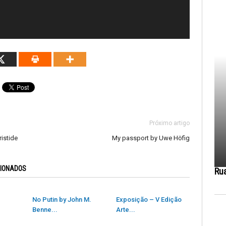
Próximo artigo
istide
My passport by Uwe Höfig
CIONADOS
Ru
No Putin by John M.
Exposição – V Edição
Benne...
Arte...