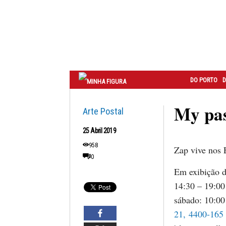
Correio
do
Porto
DO PORTO
D
My pas
Arte Postal
25 Abril 2019
958
Zap vive nos 
0
Em exibição d
14:30 – 19:00
sábado: 10:00
21, 4400-165