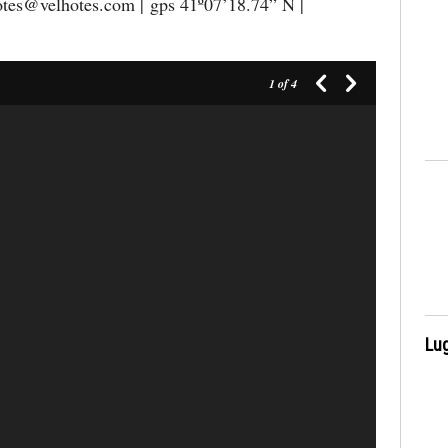
lhotes@velhotes.com | gps 41º07’18.74” N |
1
of 4
Lug