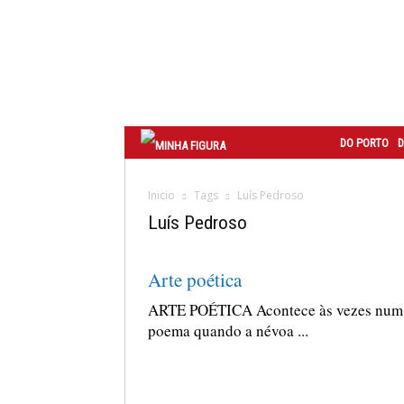
Correio
do
Porto
DO PORTO
D
Inicio
Tags
Luís Pedroso
Luís Pedroso
Arte poética
ARTE POÉTICA Acontece às vezes num
poema quando a névoa ...