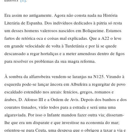
Era assim no antigamente. Agora não consta nada na História
Literária de Espanha. Dos indivíduos dedicados à pátria só resta
um desses homens valerosos nascidos em Boliqueime. Estamos
fartos de retórica oca e coisas mal explicadas. Que a A22 o leve
em grande velocidade de volta à Turdetânia e por lá se quede
descansado a regar hortaliças e a meter amendoas dentro de figos
para resolver os problemas da sua magra reforma.
À sombra da alfarrobeira vendem-se laranjas na N125. Virando à
esquerda pode-se lançar âncora em Albufeira a regurgitar de povo
escaldado estendido nos areais: fenícios, gregos, romanos e
árabes, D. Afonso III e a Ordem de Avis. Depois dos banhos e dos
couratos tisnados, virão todos para a estrada e será uma uma
algaraviada. Por isso o Infante mandou fazer outra via; disseram-
lhe que era um disparate e que investisse na economia do mar;
orientou-se para Ceuta, uma despesa que o obrigou a taxar a via e