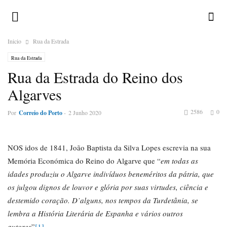
Inicio
Rua da Estrada
Rua da Estrada
Rua da Estrada do Reino dos
Algarves
2586
0
Por
Correio do Porto
-
2 Junho 2020
NOS idos de 1841, João Baptista da Silva Lopes escrevia na sua
Memória Económica do Reino do Algarve que “
em todas as
idades produziu o Algarve indivíduos beneméritos da pátria, que
os julgou dignos de louvor e glória por suas virtudes, ciência e
destemido coração. D’alguns, nos tempos da Turdetânia, se
lembra a História Literária de Espanha e vários outros
autores
”
[1]
.