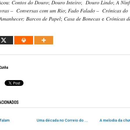
licou:
Contos do Douro
;
Douro Inteiro
;
Douro Lindo
;
A Ninf
avras – Conversas com um Rio
;
Fado Falado – Crónicas do
Amanhecer; Barcos de Papel
;
Casa de Bonecas
e
Crónicas d
 Cunha
ACIONADOS
 falam
Uma década no Correio do ...
A melodia da chu