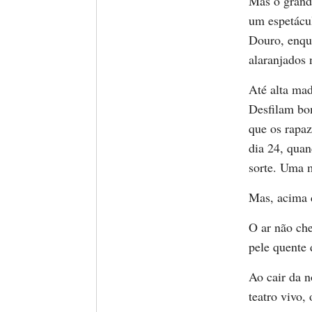
Mas o grand
um espetácul
Douro, enqu
alaranjados 
Até alta mad
Desfilam bo
que os rapaz
dia 24, quan
sorte. Uma m
Mas, acima d
O ar não che
pele quente 
Ao cair da n
teatro vivo,