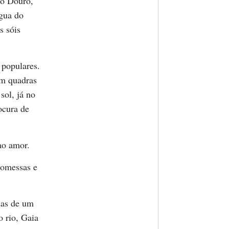
 o Douro,
água do
s sóis
 populares.
om quadras
sol, já no
ocura de
.
ao amor.
promessas e
das de um
o rio, Gaia