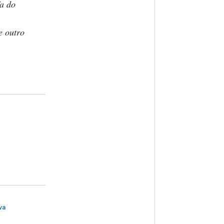
a do
e outro
va