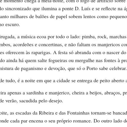
e momento chega à meia-noite, com o fogo de artifício sobre
o sincronizado que ilumina a ponte D. Luís e se reflecte na 
anto milhares de balões de papel sobem lentos como pequeno
no escuro.
rugada, a música ecoa por todo o lado: pimba, rock, marchas
mbos, acordeões e concertinas, e não faltam os manjericos c
es oferecem às raparigas. A festa só abranda com o nascer do 
do ainda há quem salte fogueiras ou mergulhe nas fontes à pr
istura de paganismo e devoção, que só o Porto sabe celebrar
e tudo, é a noite em que a cidade se entrega de peito aberto 
ira apenas a sardinha e manjerico, cheira a beijos, abraços, 
de verão, sacudida pelo desejo.
oite, as escadas da Ribeira e das Fontainhas tornam-se banca
 onde cada par encena o seu próprio romance. Do outro lado d