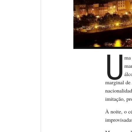
U
ma 
man
álc
marginal de 
nacionalidad
imitação, pr
À noite, o 
improvisadas