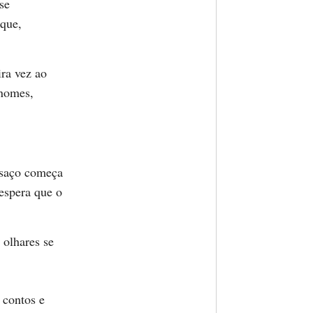
se
 que,
ra vez ao
 nomes,
nsaço começa
 espera que o
 olhares se
 contos e