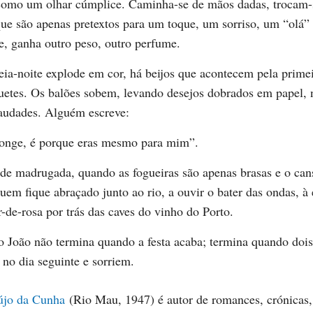
 como um olhar cúmplice. Caminha-se de mãos dadas, trocam-
ue são apenas pretextos para um toque, um sorriso, um “olá”
e, ganha outro peso, outro perfume.
ia-noite explode em cor, há beijos que acontecem pela primei
uetes. Os balões sobem, levando desejos dobrados em papel,
saudades. Alguém escreve:
longe, é porque eras mesmo para mim”.
á de madrugada, quando as fogueiras são apenas brasas e o ca
quem fique abraçado junto ao rio, a ouvir o bater das ondas, à
r-de-rosa por trás das caves do vinho do Porto.
 João não termina quando a festa acaba; termina quando dois
no dia seguinte e sorriem.
újo da Cunha
(Rio Mau, 1947) é autor de romances, crónicas,