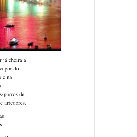
 já cheira a
 vapor do
o e na
s
s-porros de
 e arredores.
as
s.