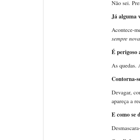
Não sei. Pre
Já alguma v
Acontece-me
sempre nova
É perigoso 
As quedas. A
Contorna-s
Devagar, com
apareça a rec
E como se d
Desmascara-s