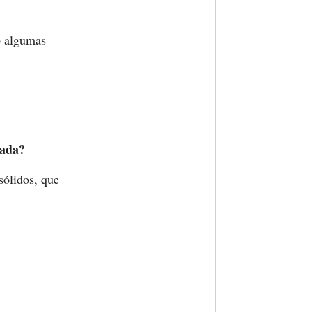
do algumas
nada?
sólidos, que