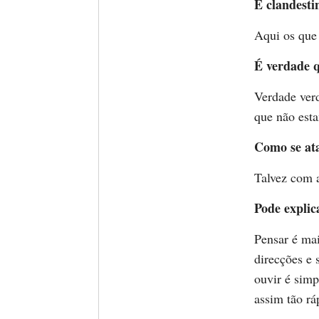
É clandesti
Aqui os que 
É verdade 
Verdade ver
que não est
Como se at
Talvez com a
Pode explic
Pensar é mai
direcções e 
ouvir é sim
assim tão rá