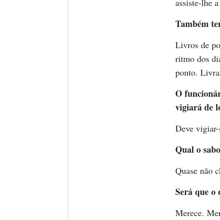
assiste-lhe 
Também tem
Livros de p
ritmo dos d
ponto. Livr
O funcionár
vigiará de 
Deve vigiar-
Qual o sabo
Quase não ch
Será que o 
Merece. Mer