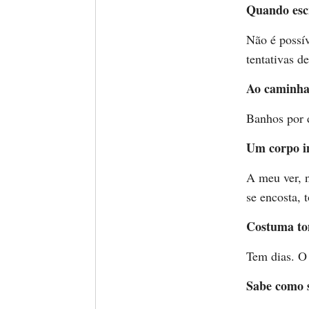
Quando escr
Não é possív
tentativas d
Ao caminha
Banhos por d
Um corpo im
A meu ver, 
se encosta, 
Costuma to
Tem dias. O
Sabe como s