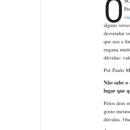
Ó
SC
Pr
vi
alguns vers
desvendar os
que usa a li
engana muit
dúvidas: val
Por Paulo M
Não sabe o 
lugar que q
Pelos dois 
gosto mesmo
dúvidas. Ond