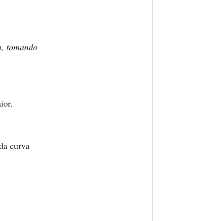
a, tomando
ior.
 da curva