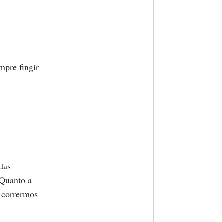
mpre fingir
 das
 Quanto a
 corrermos