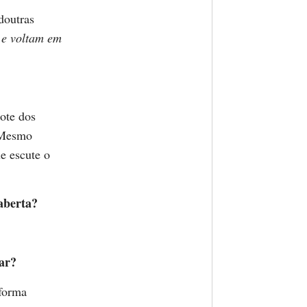
doutras
o e voltam em
ote dos
. Mesmo
e escute o
aberta?
gar?
 forma