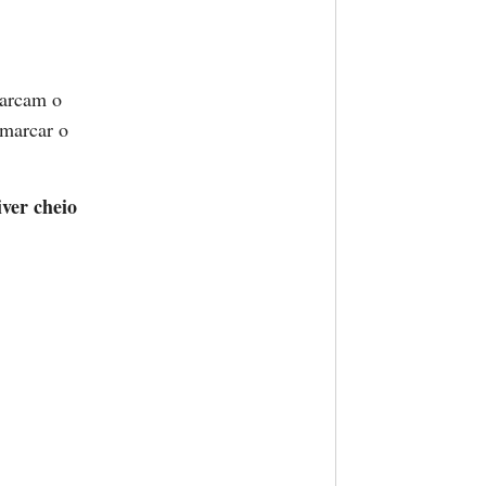
marcam o
 marcar o
iver cheio