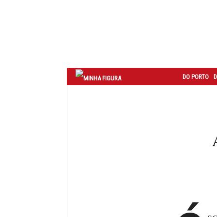
Correio
do
Porto
DO PORTO
D