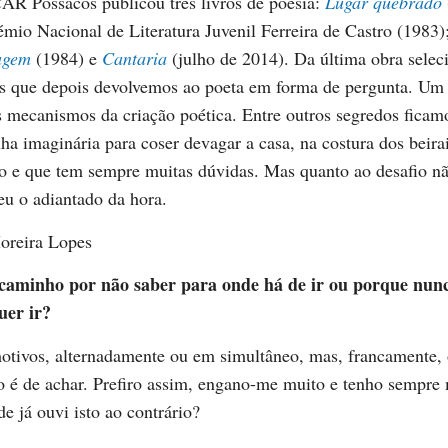
AR Possacos publicou três livros de poesia:
Lugar quebrado
émio Nacional de Literatura Juvenil Ferreira de Castro (1983)
agem
(1984) e
Cantaria
(julho de 2014). Da última obra sele
os que depois devolvemos ao poeta em forma de pergunta. Um 
 mecanismos da criação poética. Entre outros segredos ficam
nha imaginária para coser devagar a casa, na costura dos beira
o e que tem sempre muitas dúvidas. Mas quanto ao desafio n
eu o adiantado da hora.
oreira Lopes
caminho por não saber para onde há de ir ou porque nunc
uer ir?
motivos, alternadamente ou em simultâneo, mas, francamente,
 é de achar. Prefiro assim, engano-me muito e tenho sempre 
e já ouvi isto ao contrário?