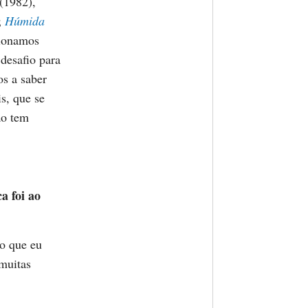
(1982),
;
Húmida
cionamos
desafio para
os a saber
is, que se
ão tem
a foi ao
 o que eu
muitas