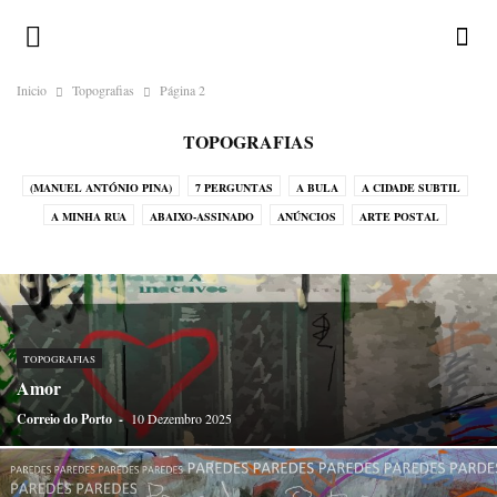
Inicio
Topografias
Página 2
TOPOGRAFIAS
(MANUEL ANTÓNIO PINA)
7 PERGUNTAS
A BULA
A CIDADE SUBTIL
A MINHA RUA
ABAIXO-ASSINADO
ANÚNCIOS
ARTE POSTAL
CALENDÁRIO ILUSTRADO
CHAMA-LHE BRUXO!
CORRESPONDENTES
CRÓNICAS DO ATLÂNTICO
CRÓNICAS DO JAPÃO
CRÓNICAS DO NADA
DESAFIOS
DEVOCIONÁRIO DA TERRA
DICIOPORTO
DO OUTRO MUNDO
DO PORTO
ENIGMATÓGRAFO
ERRATA
TOPOGRAFIAS
GALERIA
GREGUERÍAS
HISTÓRIAS EM POSTAIS
Amor
HISTÓRIAS SEM INTERESSE
HOMO ONOMATOPAICO
Correio do Porto
-
10 Dezembro 2025
HUMORO SAPIENS
LEGENDAS
LUGAR DE ESTILO
LUGARES-COMUNS
MÉDIA
MENU
MIRADOURO
NA PELE DO LOBO
O HOMEM DO SACO DE CABEDAL
OBITUÁRIO