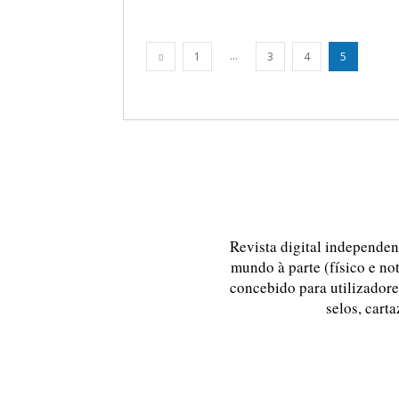
...
1
3
4
5
Revista digital independent
mundo à parte (físico e no
concebido para utilizadores
selos, carta