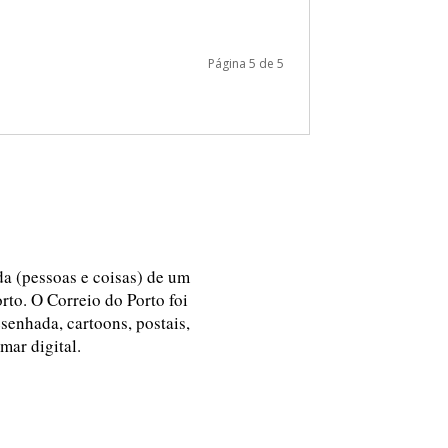
Página 5 de 5
ida (pessoas e coisas) de um
rto. O Correio do Porto foi
esenhada, cartoons, postais,
 mar digital.