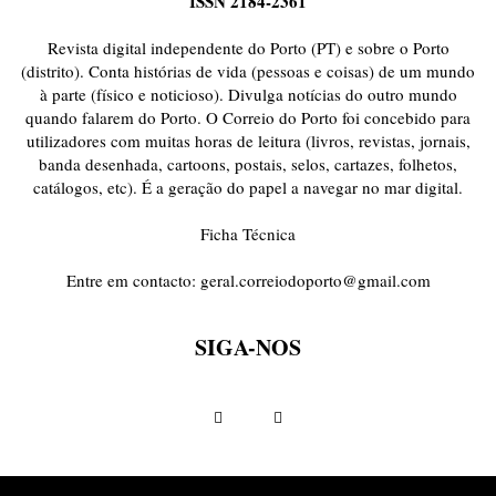
ISSN 2184-2361
ONDAS CURTAS
PALAVRAS VIVAS
PALAVRAS VIVAS DESTAQUE
PAPEL-PENSANTE
PEDRO E O LOBO
PEQUENO LIVRO DO TEMPO
Revista digital independente do Porto (PT) e sobre o Porto
POEMÁRIO
POESIA VISUAL
PORTO ANIMADO
PORTOFÓLIO
(distrito). Conta histórias de vida (pessoas e coisas) de um mundo
à parte (físico e noticioso). Divulga notícias do outro mundo
PRIORITÁRIO
RETÂNGULO
RUA DA ESTRADA
SEM CATEGORIA
quando falarem do Porto. O Correio do Porto foi concebido para
TABULETA DIGITAL
TEMPORÁRIO
TOPOGRAFIAS
TYPO
utilizadores com muitas horas de leitura (livros, revistas, jornais,
VAI NO BATALHA
VÍDEOS
banda desenhada, cartoons, postais, selos, cartazes, folhetos,
catálogos, etc). É a geração do papel a navegar no mar digital.
Ficha Técnica
Entre em contacto:
geral.correiodoporto@gmail.com
SIGA-NOS