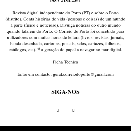
ISSN 2184-2361
ONDAS CURTAS
PALAVRAS VIVAS
PALAVRAS VIVAS DESTAQUE
PAPEL-PENSANTE
PEDRO E O LOBO
PEQUENO LIVRO DO TEMPO
Revista digital independente do Porto (PT) e sobre o Porto
POEMÁRIO
POESIA VISUAL
PORTO ANIMADO
PORTOFÓLIO
(distrito). Conta histórias de vida (pessoas e coisas) de um mundo
à parte (físico e noticioso). Divulga notícias do outro mundo
PRIORITÁRIO
RETÂNGULO
RUA DA ESTRADA
SEM CATEGORIA
quando falarem do Porto. O Correio do Porto foi concebido para
TABULETA DIGITAL
TEMPORÁRIO
TOPOGRAFIAS
TYPO
utilizadores com muitas horas de leitura (livros, revistas, jornais,
VAI NO BATALHA
VÍDEOS
banda desenhada, cartoons, postais, selos, cartazes, folhetos,
catálogos, etc). É a geração do papel a navegar no mar digital.
Ficha Técnica
Entre em contacto:
geral.correiodoporto@gmail.com
SIGA-NOS