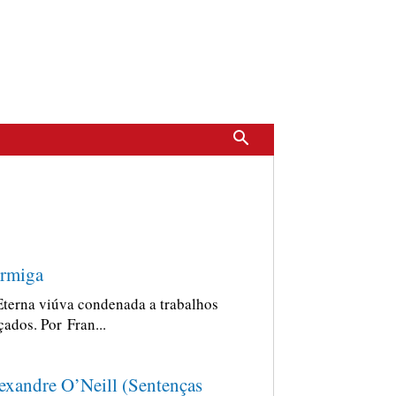
rmiga
Eterna viúva condenada a trabalhos
çados. Por Fran...
exandre O’Neill (Sentenças