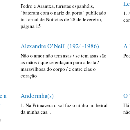
Le
Pedro e Arantxa, turistas espanhóis,
"bateram com o nariz da porta" publicado
1. 
in Jornal de Notícias de 28 de fevereiro,
com
página 15
Alexandre O’Neill (1924-1986)
A 
Não o amor não tem asas / se tem asas são
Po
as mãos / que se enlaçam para a festa /
maravilhosa do corpo / e entre elas o
coração
e a
Andorinha(s)
O 
a
1. Na Primavera o sol faz o ninho no beiral
Há 
da minha cas...
não
s