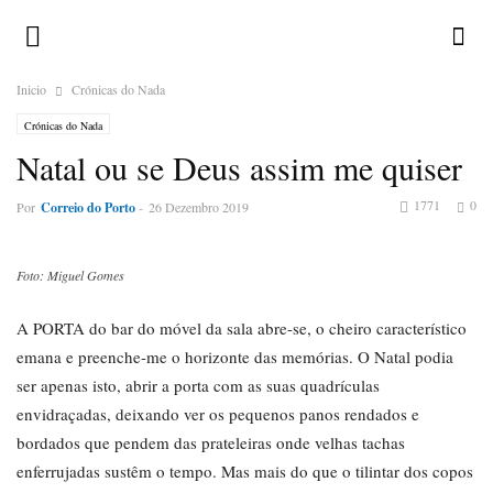
Inicio
Crónicas do Nada
Crónicas do Nada
Natal ou se Deus assim me quiser
1771
0
Por
Correio do Porto
-
26 Dezembro 2019
Foto: Miguel Gomes
A PORTA do bar do móvel da sala abre-se, o cheiro característico
emana e preenche-me o horizonte das memórias. O Natal podia
ser apenas isto, abrir a porta com as suas quadrículas
envidraçadas, deixando ver os pequenos panos rendados e
bordados que pendem das prateleiras onde velhas tachas
enferrujadas sustêm o tempo. Mas mais do que o tilintar dos copos