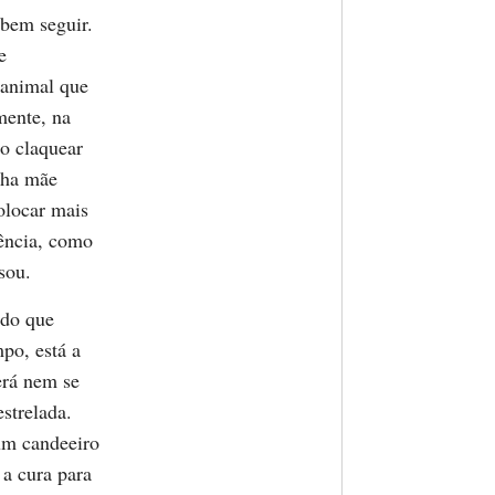
abem seguir.
e
 animal que
mente, na
 o claquear
nha mãe
olocar mais
dência, como
sou.
 do que
po, está a
erá nem se
strelada.
um candeeiro
 a cura para