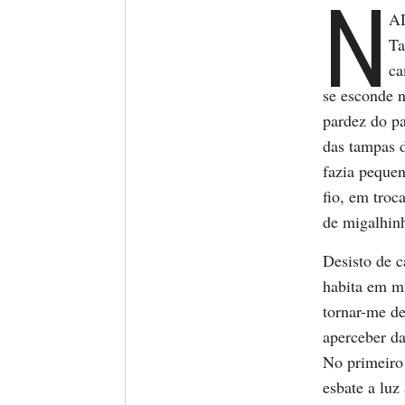
N
AD
Ta
ca
se esconde n
pardez do pa
das tampas 
fazia pequen
fio, em tro
de migalhin
Desisto de c
habita em mi
tornar-me d
aperceber da
No primeiro
esbate a luz