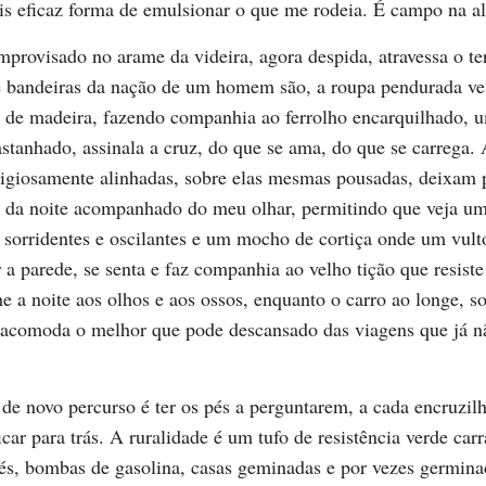
is eficaz forma de emulsionar o que me rodeia. É campo na al
mprovisado no arame da videira, agora despida, atravessa o t
e bandeiras da nação de um homem são, a roupa pendurada ves
a de madeira, fazendo companhia ao ferrolho encarquilhado, 
astanhado, assinala a cruz, do que se ama, do que se carrega.
ligiosamente alinhadas, sobre elas mesmas pousadas, deixam 
io da noite acompanhado do meu olhar, permitindo que veja u
 sorridentes e oscilantes e um mocho de cortiça onde um vult
r a parede, se senta e faz companhia ao velho tição que resiste
he a noite aos olhos e aos ossos, enquanto o carro ao longe, s
e acomoda o melhor que pode descansado das viagens que já n
e novo percurso é ter os pés a perguntarem, a cada encruzil
icar para trás. A ruralidade é um tufo de resistência verde carr
és, bombas de gasolina, casas geminadas e por vezes germina