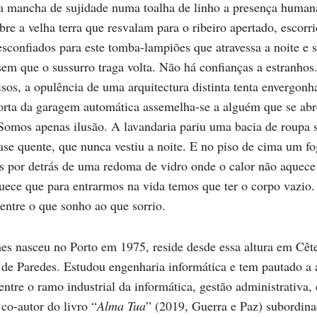
 mancha de sujidade numa toalha de linho a presença human
re a velha terra que resvalam para o ribeiro apertado, escorr
esconfiados para este tomba-lampiões que atravessa a noite e 
sem que o sussurro traga volta. Não há confianças a estranhos
isos, a opulência de uma arquitectura distinta tenta envergonh
porta da garagem automática assemelha-se a alguém que se abr
Somos apenas ilusão. A lavandaria pariu uma bacia de roupa 
ase quente, que nunca vestiu a noite. E no piso de cima um f
s por detrás de uma redoma de vidro onde o calor não aquece 
uece que para entrarmos na vida temos que ter o corpo vazio
 entre o que sonho ao que sorrio.
s nasceu no Porto em 1975, reside desde essa altura em Cête
de Paredes. Estudou engenharia informática e tem pautado a 
 entre o ramo industrial da informática, gestão administrativa,
co-autor do livro “
Alma Tua
” (2019, Guerra e Paz) subordin