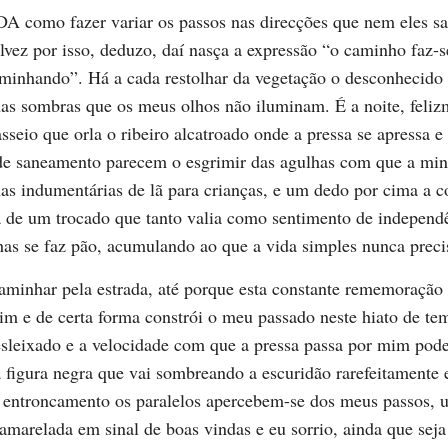
A como fazer variar os passos nas direcções que nem eles s
lvez por isso, deduzo, daí nasça a expressão “o caminho faz-s
minhando”. Há a cada restolhar da vegetação o desconhecido
as sombras que os meus olhos não iluminam. É a noite, feliz
sseio que orla o ribeiro alcatroado onde a pressa se apressa e
de saneamento parecem o esgrimir das agulhas com que a mi
as indumentárias de lã para crianças, e um dedo por cima a c
ca de um trocado que tanto valia como sentimento de indepen
has se faz pão, acumulando ao que a vida simples nunca preci
aminhar pela estrada, até porque esta constante rememoração
m e de certa forma constrói o meu passado neste hiato de tem
esleixado e a velocidade com que a pressa passa por mim pod
 figura negra que vai sombreando a escuridão rarefeitamente e
 entroncamento os paralelos apercebem-se dos meus passos, 
 amarelada em sinal de boas vindas e eu sorrio, ainda que seja