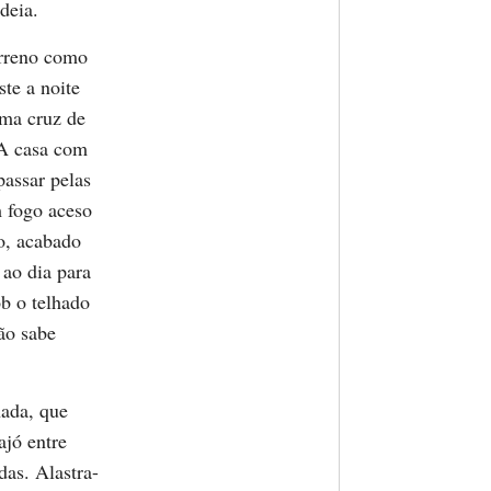
deia.
erreno como
te a noite
uma cruz de
 A casa com
passar pelas
m fogo aceso
o, acabado
 ao dia para
ob o telhado
ão sabe
hada, que
ajó entre
das. Alastra-