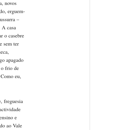
a, novos
ido, erguem-
sussurra –
. A casa
ar o casebre
e sem ter
seca,
ogo apagado
o frio de
. Como eu,
, freguesia
actividade
 ensino e
ado ao Vale