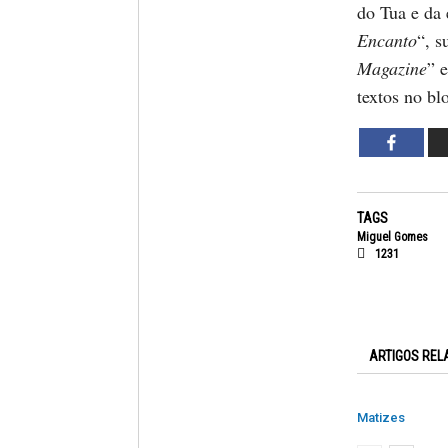
do Tua e da 
Encanto
“, s
Magazine
” 
textos no bl
TAGS
Miguel Gomes
1231
ARTIGOS REL
Matizes