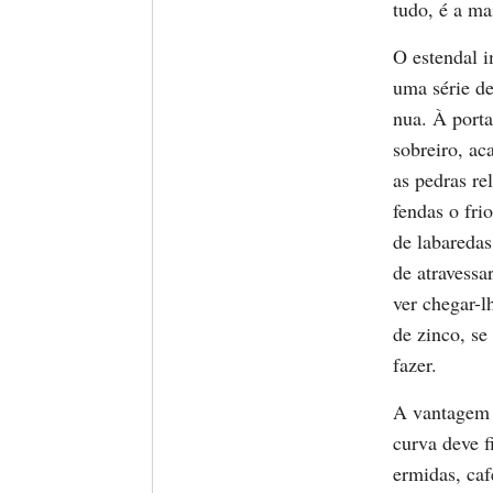
tudo, é a ma
O estendal i
uma série d
nua. À port
sobreiro, ac
as pedras re
fendas o fr
de labaredas
de atravessa
ver chegar-l
de zinco, s
fazer.
A vantagem d
curva deve f
ermidas, caf