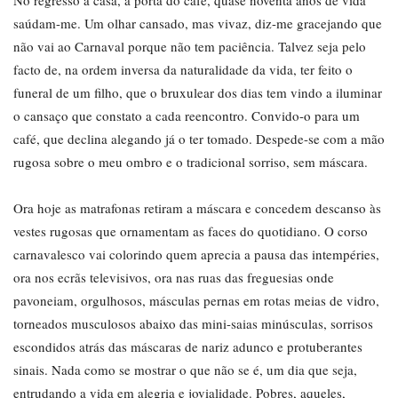
No regresso a casa, à porta do café, quase noventa anos de vida
saúdam-me. Um olhar cansado, mas vivaz, diz-me gracejando que
não vai ao Carnaval porque não tem paciência. Talvez seja pelo
facto de, na ordem inversa da naturalidade da vida, ter feito o
funeral de um filho, que o bruxulear dos dias tem vindo a iluminar
o cansaço que constato a cada reencontro. Convido-o para um
café, que declina alegando já o ter tomado. Despede-se com a mão
rugosa sobre o meu ombro e o tradicional sorriso, sem máscara.
Ora hoje as matrafonas retiram a máscara e concedem descanso às
vestes rugosas que ornamentam as faces do quotidiano. O corso
carnavalesco vai colorindo quem aprecia a pausa das intempéries,
ora nos ecrãs televisivos, ora nas ruas das freguesias onde
pavoneiam, orgulhosos, másculas pernas em rotas meias de vidro,
torneados musculosos abaixo das mini-saias minúsculas, sorrisos
escondidos atrás das máscaras de nariz adunco e protuberantes
sinais. Nada como se mostrar o que não se é, um dia que seja,
entrudando a vida em alegria e jovialidade. Pobres, aqueles,