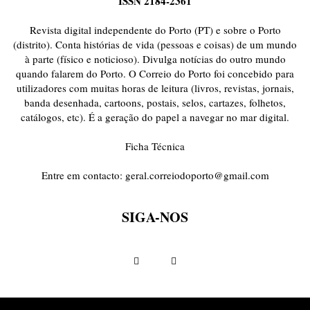
ISSN 2184-2361
ONDAS CURTAS
PALAVRAS VIVAS
PALAVRAS VIVAS DESTAQUE
PAPEL-PENSANTE
PEDRO E O LOBO
PEQUENO LIVRO DO TEMPO
Revista digital independente do Porto (PT) e sobre o Porto
POEMÁRIO
POESIA VISUAL
PORTO ANIMADO
PORTOFÓLIO
(distrito). Conta histórias de vida (pessoas e coisas) de um mundo
à parte (físico e noticioso). Divulga notícias do outro mundo
PRIORITÁRIO
RETÂNGULO
RUA DA ESTRADA
SEM CATEGORIA
quando falarem do Porto. O Correio do Porto foi concebido para
TABULETA DIGITAL
TEMPORÁRIO
TOPOGRAFIAS
TYPO
utilizadores com muitas horas de leitura (livros, revistas, jornais,
VAI NO BATALHA
VÍDEOS
banda desenhada, cartoons, postais, selos, cartazes, folhetos,
catálogos, etc). É a geração do papel a navegar no mar digital.
Ficha Técnica
Entre em contacto:
geral.correiodoporto@gmail.com
SIGA-NOS