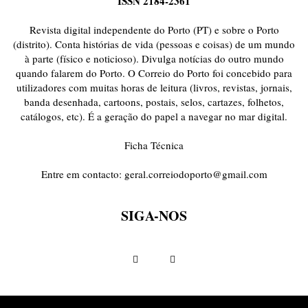
ISSN 2184-2361
ONDAS CURTAS
PALAVRAS VIVAS
PALAVRAS VIVAS DESTAQUE
PAPEL-PENSANTE
PEDRO E O LOBO
PEQUENO LIVRO DO TEMPO
Revista digital independente do Porto (PT) e sobre o Porto
POEMÁRIO
POESIA VISUAL
PORTO ANIMADO
PORTOFÓLIO
(distrito). Conta histórias de vida (pessoas e coisas) de um mundo
à parte (físico e noticioso). Divulga notícias do outro mundo
PRIORITÁRIO
RETÂNGULO
RUA DA ESTRADA
SEM CATEGORIA
quando falarem do Porto. O Correio do Porto foi concebido para
TABULETA DIGITAL
TEMPORÁRIO
TOPOGRAFIAS
TYPO
utilizadores com muitas horas de leitura (livros, revistas, jornais,
VAI NO BATALHA
VÍDEOS
banda desenhada, cartoons, postais, selos, cartazes, folhetos,
catálogos, etc). É a geração do papel a navegar no mar digital.
Ficha Técnica
Entre em contacto:
geral.correiodoporto@gmail.com
SIGA-NOS