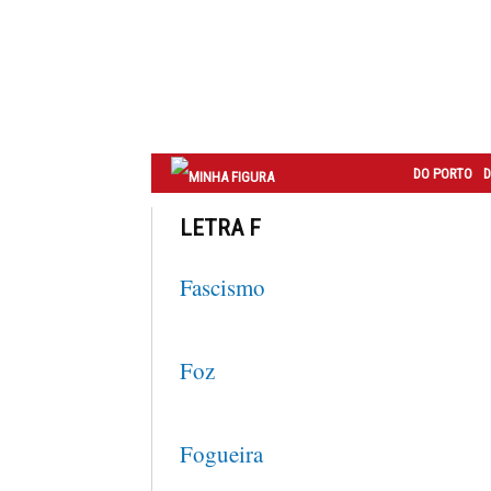
Correio
do
Porto
DO PORTO
D
LETRA F
Fascismo
Foz
Fogueira