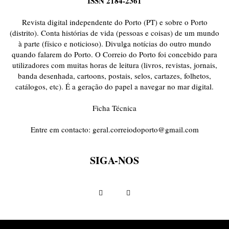
ISSN 2184-2361
ONDAS CURTAS
PALAVRAS VIVAS
PALAVRAS VIVAS DESTAQUE
PAPEL-PENSANTE
PEDRO E O LOBO
PEQUENO LIVRO DO TEMPO
Revista digital independente do Porto (PT) e sobre o Porto
POEMÁRIO
POESIA VISUAL
PORTO ANIMADO
PORTOFÓLIO
(distrito). Conta histórias de vida (pessoas e coisas) de um mundo
à parte (físico e noticioso). Divulga notícias do outro mundo
PRIORITÁRIO
RETÂNGULO
RUA DA ESTRADA
SEM CATEGORIA
quando falarem do Porto. O Correio do Porto foi concebido para
TABULETA DIGITAL
TEMPORÁRIO
TOPOGRAFIAS
TYPO
utilizadores com muitas horas de leitura (livros, revistas, jornais,
VAI NO BATALHA
VÍDEOS
banda desenhada, cartoons, postais, selos, cartazes, folhetos,
catálogos, etc). É a geração do papel a navegar no mar digital.
Ficha Técnica
Entre em contacto:
geral.correiodoporto@gmail.com
SIGA-NOS