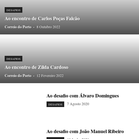
ONDAS CURTAS
PALAVRAS VIVAS
PALAVRAS VIVAS DESTAQUE
PAPEL-PENSANTE
PEDRO E O LOBO
PEQUENO LIVRO DO TEMPO
DESAFIOS
Ao encontro de Carlos Poças Falcão
POEMÁRIO
POESIA VISUAL
PORTO ANIMADO
PORTOFÓLIO
Correio do Porto
PRIORITÁRIO
-
8 Outubro 2022
RETÂNGULO
RUA DA ESTRADA
SEM CATEGORIA
TABULETA DIGITAL
TEMPORÁRIO
TOPOGRAFIAS
TYPO
VAI NO BATALHA
VÍDEOS
DESAFIOS
Ao encontro de Zilda Cardoso
Correio do Porto
-
12 Fevereiro 2022
Ao desafio com Álvaro Domingues
7 Agosto 2020
DESAFIOS
Ao desafio com João Manuel Ribeiro