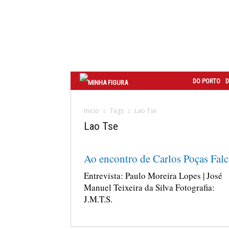
Correio
do
Porto
DO PORTO
D
Inicio
Tags
Lao Tse
Lao Tse
Ao encontro de Carlos Poças Fal
Entrevista: Paulo Moreira Lopes | José
Manuel Teixeira da Silva Fotografia:
J.M.T.S.