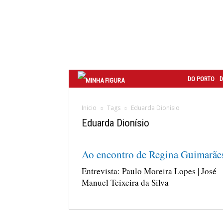
Correio
do
Porto
DO PORTO
D
Inicio
Tags
Eduarda Dionísio
Eduarda Dionísio
Ao encontro de Regina Guimarãe
Entrevista: Paulo Moreira Lopes | José
Manuel Teixeira da Silva