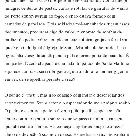
pouco antes da invasão dos pensamentos bárbaros. Como que por
milagre, centenas de pastas, cartas e rótulos de garrafas de Vinho
do Porto sobreviveram ao fogo, o chão estava forrado com
camadas de papelada. Dois soldados mal-amanhados fuçam esses
documentos, procuram algo de valor. A enorme da sombra da
mulher de pedra cobre completamente a única igreja da fortaleza
que é em tudo igual à igreja de Santa Marinha da beira-rio. Uma
figura alta e esguia sai disparada pela enorme porta de madeira. É
um padre. É cara chapada e chupada do pároco de Santa Marinha
e parece confuso: seria obrigado agora a adorar a mulher gigante
em vez de se ajoelhar perante a cruz?
O sonho é “meu”, mas não consigo comandar o desenrolar dos
acontecimentos. Sou o actor e o espectador do meu próprio sonho.
O padre e os outros podem fazer aquilo que lhes apetece, não
tenho controlo nenhum sobre o que se passa na minha cabeça
quando estou a sonhar. Ele começa a agitar os braços e a rezar
cheio de devoção à sua nova deusa. As pedras a seus pés ganham