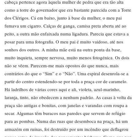
cabeça pertence agora àquela mulher de pedra que era tão alta
como a torre do governador que era bastante parecida com a Torre
dos Clérigos. Cá em baixo, junto à base da mulher, o meu pai
fumava um cigarro. Calças de ganga, camisa preta aberta até ao
peito, a outra mão enfaixada numa ligadura. Parecia que estava a
posar para uma fotografia. O meu pai é muito vaidoso, até nos
sonhos dos outros. A minha mãe está na outra ponta da base,
muito inquieta, sempre nervosa, muito menos fotogénica. Os dois
não se vêem. Parecem-me mais opostos do que nunca, mais
contrários do que o “Sim” e o “Não”. Uma espiral desenrola-se a
partir do centro estendendo-se por toda a praça cor de caramelo.
Há ladrilhos de várias cores aqui e ali, violeta, azul-marinho,
laranja, tinto, não obedecem a nenhum padrão. As casas à volta da
praça são antigas e bonitas, com janelas e varandas com roupa a
secar. Algumas têm buracos nas paredes que servem de refúgio
para as pombas. Numa das ruas que desemboca na praça, há um
armazém em ruínas, foi destruído por um incêndio que deflagrou