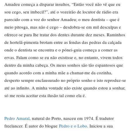
Amadeu começa a disparar insultos, “Então você não vê que eu
sou cego, seu imbecil?”, até o vozeirão de locutor de rádio era
parecido com a voz do senhor Amadeu; o meu dentista – que é
meio pitosga, mas não é cego – desdobra-se em mil desculpas e
oferece-se para lhe tratar dos dentes durante dez meses. Raminhos
de hortelã-pimenta brotam entre as fendas das pedras da calçada
onde o dentista se encontra e o pónei-guia começa a comer as
ervas. Falam como se eu não existisse e, no entanto, vivem todos
dentro da minha cabeça. Os meus sonhos são tão espantosos que
quando acordo com a minha mãe a chamar-me da cozinha,
desperto sempre enclausurado no próprio sonho e isto reproduz-se
até ao infinito. A minha vontade não existe quando estou a sonhar,
só me resta aceitar esta ilusão tal como ela é.
Pedro Amaral
, natural do Porto, nasceu em 1974. É tradutor
freelancer. É autor do blogue
Pedro e o Lobo
. Iniciou a sua