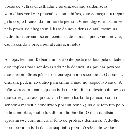
bocas de velhas engelhadas e as orações são sardaniscas
vermelhas verdes e prateadas, com chifres, que começam a trepar
pelo corpo branco da mulher de pedra. Os mendigos arrastam-se
pela praça até chegarem à base da nova deusa e mal tocam na
pedra transformam-se em centenas de pardais que levantam voo,
escurecendo a praça por alguns segundos.
As lojas fecham. Rebenta um surto de peste e cólera pela cidadela
que implora para ser devastada pela doença. As poucas pessoas
que ousam pôr os pés na rua carregam um saco preto. Quando se
cruzam, pedem ao outro para enfiar a mão no respectivo saco. A
mão vem com uma pequena bola que irá ditar o destino da pessoa
que carrega o saco preto. Um homem bastante parecido com o
senhor Amadeu é conduzido por um pónei-guia que tem um pelo
baio comprido, muito luzidio, muito bonito. O meu dentista
aproxima-se com um colar feito de próteses dentárias. Pede-lhe
para tirar uma bola do seu saquinho preto. O sócia do senhor