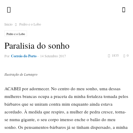
Inicio
Pedro e o Lobo
Pedro e o Lobo
Paralisia do sonho
1835
0
Por
Correio do Porto
-
14 Setembro 2017
Ilustração de Lumagro
ACABEI por adormecer. No centro do meu sonho, uma dessas
mulheres brancas ocupa a praceta da minha fortaleza tomada pelos
bárbaros que se uniram contra mim enquanto ainda estava
acordado. À medida que respiro, a mulher de pedra cresce, torna-
se numa gigante, o seu corpo imenso enche o balão do meu
sonho. Os pensamentos-bárbaros já se tinham dispersado, a minha