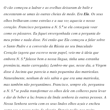
O cão começou a ladrar e as ovelhas deixaram de balir e
encostaram-se umas às outras cheias de medo. Era
Ela
. Os seus
olhos brilhavam como estrelas e a sua voz aquecia o nosso
coração. Francisco perguntou a N. S.ª se ela conseguia voar
como os pássaros. Eu fiquei envergonhada com a pergunta do
meu primo e nada disse. Foi então que Ela começou a falar sobre
o Santo Padre e a conversão da Rússia ao seu Imaculado
Coração (agora que escrevo neste papel, veio-me à ideia que
embora N. S.ª falasse bem a nossa língua, tinha uma estranha
pronúncia, muito carregada). Lembro-me que, nesse dia, a Virgem
disse à Jacinta que parecia a mais pequenina das matrioskas.
Naturalmente, nenhum de nós sabia o que era uma matrioska,
mas também não perguntámos. Francisco, sempre ele, perguntou
a N. S.ª se podia transformar os olhos dele em colheres para levar
e dar de beber a luz branca da linda senhora às outras pessoas. A
Nossa Senhora sorriu com os seus lindos olhos azuis e encheu
outra vez o nosso peito de alegria
.
Depois pediu-nos muito