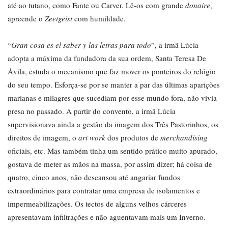
até ao tutano, como Fante ou Carver. Lê-os com grande
donaire
,
apreende o
Zeetgeist
com humildade.
“
Gran cosa es el saber y las letras para todo
”, a irmã Lúcia
adopta a máxima da fundadora da sua ordem, Santa Teresa De
Ávila, estuda o mecanismo que faz mover os ponteiros do relógio
do seu tempo. Esforça-se por se manter a par das últimas aparições
marianas e milagres que sucediam por esse mundo fora, não vivia
presa no passado. A partir do convento, a irmã Lúcia
supervisionava ainda a gestão da imagem dos Três Pastorinhos, os
direitos de imagem, o
art work
dos produtos de
merchandising
oficiais, etc. Mas também tinha um sentido prático muito apurado,
gostava de meter as mãos na massa, por assim dizer; há coisa de
quatro, cinco anos, não descansou até angariar fundos
extraordinários para contratar uma empresa de isolamentos e
impermeabilizações. Os tectos de alguns velhos cárceres
apresentavam infiltrações e não aguentavam mais um Inverno.