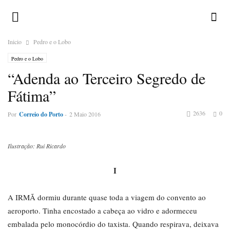
Inicio
Pedro e o Lobo
Pedro e o Lobo
“Adenda ao Terceiro Segredo de
Fátima”
2636
0
Por
Correio do Porto
-
2 Maio 2016
Ilustração: Rui Ricardo
I
A IRMÃ dormiu durante quase toda a viagem do convento ao
aeroporto. Tinha encostado a cabeça ao vidro e adormeceu
embalada pelo monocórdio do taxista. Quando respirava, deixava