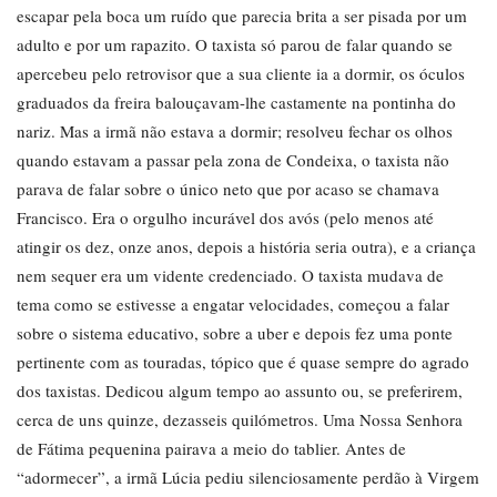
escapar pela boca um ruído que parecia brita a ser pisada por um
adulto e por um rapazito. O taxista só parou de falar quando se
apercebeu pelo retrovisor que a sua cliente ia a dormir, os óculos
graduados da freira balouçavam-lhe castamente na pontinha do
nariz. Mas a irmã não estava a dormir; resolveu fechar os olhos
quando estavam a passar pela zona de Condeixa, o taxista não
parava de falar sobre o único neto que por acaso se chamava
Francisco. Era o orgulho incurável dos avós (pelo menos até
atingir os dez, onze anos, depois a história seria outra), e a criança
nem sequer era um vidente credenciado. O taxista mudava de
tema como se estivesse a engatar velocidades, começou a falar
sobre o sistema educativo, sobre a uber e depois fez uma ponte
pertinente com as touradas, tópico que é quase sempre do agrado
dos taxistas. Dedicou algum tempo ao assunto ou, se preferirem,
cerca de uns quinze, dezasseis quilómetros. Uma Nossa Senhora
de Fátima pequenina pairava a meio do tablier. Antes de
“adormecer”, a irmã Lúcia pediu silenciosamente perdão à Virgem