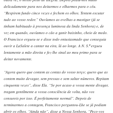
delicadamente para nos deitarmos e olharmos para o céu.
“Respirem fundo cinco vezes e fechem os olhos. Tentem escutar
tudo ao vosso redor.” Ouvíamos as ovelhas a mastigar (já se
tinham habituado à presença luminosa da linda Senhora) e, de
vez em quando, ouvíamos o cão a ganir baixinho, cheio de medo.
O Francisco ergueu-se e disse todo entusiasmado que conseguia
ouvir a LaSalete a cantar na eira, lá ao longe. A N. S.ª ergueu
lentamente a mão direita e fez-lhe sinal ao meu primo para se
deitar novamente.
“Agora quero que contem as contas do vosso terço; quero que as
contem muito devagar, sem pressas e sem saltar números. Repitam
cinquenta vezes”, disse Ela. “Se por acaso a vossa mente divagar,
tragam gentilmente a vossa consciência de volta, não vos
censureis por isso. É perfeitamente normal”. Depois de
terminarmos a contagem, Francisco perguntou-Lhe se já podiam
abrir os olhos. “Ainda não”, disse a Nossa Senhora, “Peço-vos