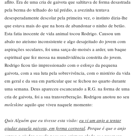
aflito. Era de uma cria de gaivota que saltitava de forma desastrada
pela berma do telhado do tal prédio, a avezinha tentava
desesperadamente descolar pela primeira vez, o instinto dizia-lhe
que estava mais do que na hora de abandonar o ninho de betão.
Esta fatia inocente de vida animal tocou Rodrigo. Causou um
abalo no ateísmo inconsistente e algo desajeitado do jovem com
aspirações seculares, foi uma sarça-de-moisés a arder, um baque
espiritual que fez mossa na mundividência constrita do jovem.
Rodrigo ficou tão impressionado com o esforço da pequena
gaivota, com a sua luta pela sobrevivência, com o mistério da vida
em geral e da sua em particular que se fechou no quarto durante
uma semana. Deus apareceu escancarado a R.G. na forma de uma
cria de gaivota, foi a sua transverberação. Rodrigou anotou no seu
moleskine
aquilo que viveu naquele momento:
Quis Alguém que eu tivesse esta visão:
eu vi um anjo a tentar
ajudar aquela gaivota, em forma corporal
. Porque é que o anjo