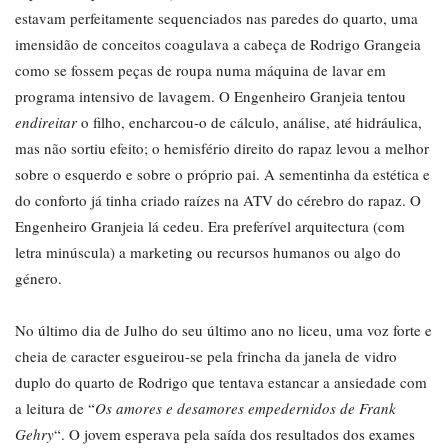
estavam perfeitamente sequenciados nas paredes do quarto, uma
imensidão de conceitos coagulava a cabeça de Rodrigo Grangeia
como se fossem peças de roupa numa máquina de lavar em
programa intensivo de lavagem. O Engenheiro Granjeia tentou
endireitar
o filho, encharcou-o de cálculo, análise, até hidráulica,
mas não sortiu efeito; o hemisfério direito do rapaz levou a melhor
sobre o esquerdo e sobre o próprio pai. A sementinha da estética e
do conforto já tinha criado raízes na ATV do cérebro do rapaz. O
Engenheiro Granjeia lá cedeu. Era preferível arquitectura (com
letra minúscula) a marketing ou recursos humanos ou algo do
género.
No último dia de Julho do seu último ano no liceu, uma voz forte e
cheia de caracter esgueirou-se pela frincha da janela de vidro
duplo do quarto de Rodrigo que tentava estancar a ansiedade com
a leitura de “
Os amores e desamores empedernidos de Frank
Gehry
“. O jovem esperava pela saída dos resultados dos exames