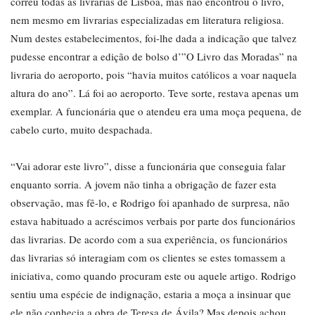
correu todas as livrarias de Lisboa, mas não encontrou o livro,
nem mesmo em livrarias especializadas em literatura religiosa.
Num destes estabelecimentos, foi-lhe dada a indicação que talvez
pudesse encontrar a edição de bolso d’”O Livro das Moradas” na
livraria do aeroporto, pois “havia muitos católicos a voar naquela
altura do ano”. Lá foi ao aeroporto. Teve sorte, restava apenas um
exemplar. A funcionária que o atendeu era uma moça pequena, de
cabelo curto, muito despachada.
“Vai adorar este livro”, disse a funcionária que conseguia falar
enquanto sorria. A jovem não tinha a obrigação de fazer esta
observação, mas fê-lo, e Rodrigo foi apanhado de surpresa, não
estava habituado a acréscimos verbais por parte dos funcionários
das livrarias. De acordo com a sua experiência, os funcionários
das livrarias só interagiam com os clientes se estes tomassem a
iniciativa, como quando procuram este ou aquele artigo. Rodrigo
sentiu uma espécie de indignação, estaria a moça a insinuar que
ele não conhecia a obra de Teresa de Ávila? Mas depois achou