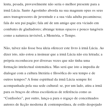
lenta, pesada, provavelmente não seria o melhor presente para a
irmã Lúcia. Santo Agostinho aborda na sua magnum opus os seus
anos transgressores de juventude e a sua vida adulta pecaminosa;
fala do seu pai pagão; fala até de um amigo que era viciado em
combates de gladiadores; abrange temas opacos e pouco tangíveis
como a natureza invisível, a Memória, o Tempo.
Não, talvez não fosse boa ideia oferecer este livro à irmã Lúcia. Ao
dizer isto, não estou a insinuar que a irmã Lúcia não era letrada; a
própria reconheceu por diversas vezes que não tinha uma
formação intelectual sistemática. Mas será que isto a impedia de
dialogar com a cultura literária e filosófica do seu tempo e de
outros tempos? A fome espiritual da irmã Lúcia sempre foi
acompanhada pela sua sede cultural: se, por um lado, atira a irmã
para os braços de obras escolásticas de referência como as
“Confissões”, por outro, lança-a para o regaço de conceituados
autores de ficção moderna & contemporânea, de estilo despojado