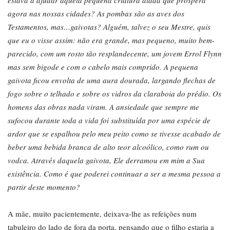
estava a ajudar aquela pequena criatura alada que prospera
agora nas nossas cidades? As pombas são as aves dos
Testamentos, mas…gaivotas? Alguém, talvez o seu Mestre, quis
que eu o visse assim: não era grande, mas pequeno, muito bem-
parecido, com um rosto tão resplandecente, um jovem Errol Flynn
mas sem bigode e com o cabelo mais comprido. A pequena
gaivota ficou envolta de uma aura dourada, largando flechas de
fogo sobre o telhado e sobre os vidros da claraboia do prédio. Os
homens das obras nada viram. A ansiedade que sempre me
sufocou durante toda a vida foi substituída por uma espécie de
ardor que se espalhou pelo meu peito como se tivesse acabado de
beber uma bebida branca de alto teor alcoólico, como rum ou
vodca. Através daquela gaivota, Ele derramou em mim a Sua
existência. Como é que poderei continuar a ser a mesma pessoa a
partir deste momento
?
A mãe, muito pacientemente, deixava-lhe as refeições num
tabuleiro do lado de fora da porta, pensando que o filho estaria a