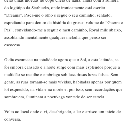
deito umas moedas no copo cheio de nada, ainda com a sombra
do logótipo da Starbucks, onde ironicamente está escrito
“Dreams”. Pisca-me o olho e segue o seu caminho, sentado,
espreitando para dentro da história do grosso volume de “Guerra e
Paz”, convidando-me a seguir o meu caminho, Royal mile abaixo,
assobiando mentalmente qualquer melodia que penso ser
escocesa.
O dia escureceu na totalidade agora que o Sol, a esta latitude, se
foi embora cansado e a noite surge com mais esplendor porque a
multidão se recolhe e embriaga sob luxuriosas luzes falsas. Sem
gente, as ruas tornam-se mais vívidas, habitadas apenas por quem
foi esquecido, na vida e na morte e, por isso, sem recordações que
sombreiem, iluminam a noctívaga vontade de ser estrela.
Volto ao local onde o vi, desabrigado, a ler e arrisco um início de
conversa.