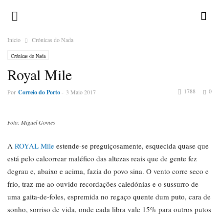
Inicio
Crónicas do Nada
Crónicas do Nada
Royal Mile
1788
0
Por
Correio do Porto
-
3 Maio 2017
Foto: Miguel Gomes
A
ROYAL Mile
estende-se preguiçosamente, esquecida quase que
está pelo calcorrear maléfico das altezas reais que de gente fez
degrau e, abaixo e acima, fazia do povo sina. O vento corre seco e
frio, traz-me ao ouvido recordações caledónias e o sussurro de
uma gaita-de-foles, espremida no regaço quente dum puto, cara de
sonho, sorriso de vida, onde cada libra vale 15% para outros putos