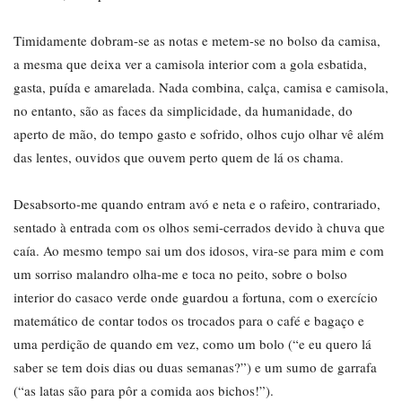
Timidamente dobram-se as notas e metem-se no bolso da camisa,
a mesma que deixa ver a camisola interior com a gola esbatida,
gasta, puída e amarelada. Nada combina, calça, camisa e camisola,
no entanto, são as faces da simplicidade, da humanidade, do
aperto de mão, do tempo gasto e sofrido, olhos cujo olhar vê além
das lentes, ouvidos que ouvem perto quem de lá os chama.
Desabsorto-me quando entram avó e neta e o rafeiro, contrariado,
sentado à entrada com os olhos semi-cerrados devido à chuva que
caía. Ao mesmo tempo sai um dos idosos, vira-se para mim e com
um sorriso malandro olha-me e toca no peito, sobre o bolso
interior do casaco verde onde guardou a fortuna, com o exercício
matemático de contar todos os trocados para o café e bagaço e
uma perdição de quando em vez, como um bolo (“e eu quero lá
saber se tem dois dias ou duas semanas?”) e um sumo de garrafa
(“as latas são para pôr a comida aos bichos!”).