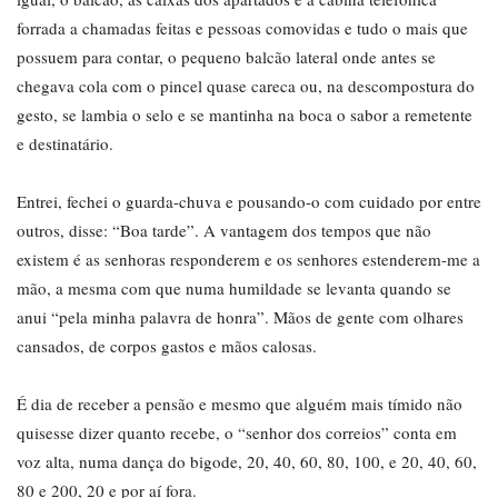
forrada a chamadas feitas e pessoas comovidas e tudo o mais que
possuem para contar, o pequeno balcão lateral onde antes se
chegava cola com o pincel quase careca ou, na descompostura do
gesto, se lambia o selo e se mantinha na boca o sabor a remetente
e destinatário.
Entrei, fechei o guarda-chuva e pousando-o com cuidado por entre
outros, disse: “Boa tarde”. A vantagem dos tempos que não
existem é as senhoras responderem e os senhores estenderem-me a
mão, a mesma com que numa humildade se levanta quando se
anui “pela minha palavra de honra”. Mãos de gente com olhares
cansados, de corpos gastos e mãos calosas.
É dia de receber a pensão e mesmo que alguém mais tímido não
quisesse dizer quanto recebe, o “senhor dos correios” conta em
voz alta, numa dança do bigode, 20, 40, 60, 80, 100, e 20, 40, 60,
80 e 200, 20 e por aí fora.