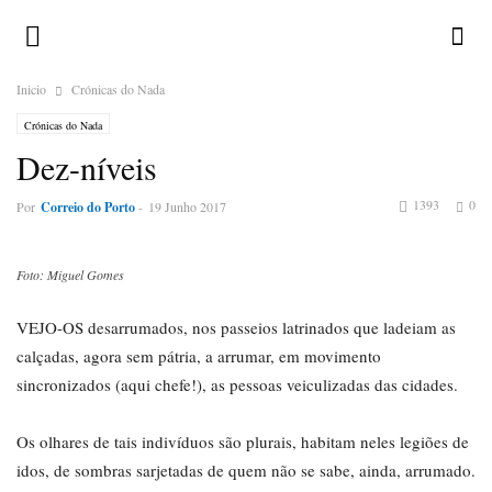
Inicio
Crónicas do Nada
Crónicas do Nada
Dez-níveis
1393
0
Por
Correio do Porto
-
19 Junho 2017
Foto: Miguel Gomes
VEJO-OS desarrumados, nos passeios latrinados que ladeiam as
calçadas, agora sem pátria, a arrumar, em movimento
sincronizados (aqui chefe!), as pessoas veiculizadas das cidades.
Os olhares de tais indivíduos são plurais, habitam neles legiões de
idos, de sombras sarjetadas de quem não se sabe, ainda, arrumado.