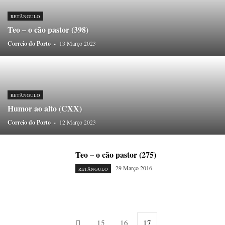
ONDAS CURTAS
PALAVRAS VIVAS
PALAVRAS VIVAS DESTAQUE
PAPEL-PENSANTE
PEDRO E O LOBO
PEQUENO LIVRO DO TEMPO
RETÂNGULO
Teo – o cão pastor (398)
POEMÁRIO
POESIA VISUAL
PORTO ANIMADO
PORTOFÓLIO
Correio do Porto
PRIORITÁRIO
-
13 Março 2023
RETÂNGULO
RUA DA ESTRADA
SEM CATEGORIA
TABULETA DIGITAL
TEMPORÁRIO
TOPOGRAFIAS
TYPO
VAI NO BATALHA
VÍDEOS
RETÂNGULO
Humor ao alto (CXX)
Correio do Porto
-
12 Março 2023
Teo – o cão pastor (275)
29 Março 2016
RETÂNGULO
15
16
17