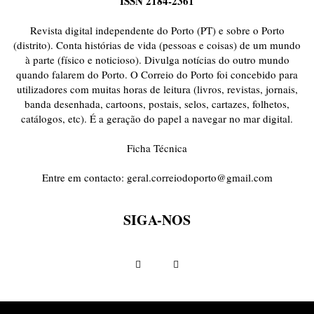
ISSN 2184-2361
ONDAS CURTAS
PALAVRAS VIVAS
PALAVRAS VIVAS DESTAQUE
PAPEL-PENSANTE
PEDRO E O LOBO
PEQUENO LIVRO DO TEMPO
Revista digital independente do Porto (PT) e sobre o Porto
POEMÁRIO
POESIA VISUAL
PORTO ANIMADO
PORTOFÓLIO
(distrito). Conta histórias de vida (pessoas e coisas) de um mundo
à parte (físico e noticioso). Divulga notícias do outro mundo
PRIORITÁRIO
RETÂNGULO
RUA DA ESTRADA
SEM CATEGORIA
quando falarem do Porto. O Correio do Porto foi concebido para
TABULETA DIGITAL
TEMPORÁRIO
TOPOGRAFIAS
TYPO
utilizadores com muitas horas de leitura (livros, revistas, jornais,
VAI NO BATALHA
VÍDEOS
banda desenhada, cartoons, postais, selos, cartazes, folhetos,
catálogos, etc). É a geração do papel a navegar no mar digital.
Ficha Técnica
Entre em contacto:
geral.correiodoporto@gmail.com
SIGA-NOS