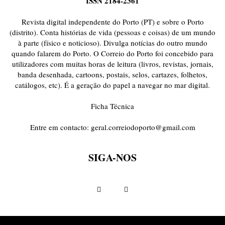
ISSN 2184-2361
ONDAS CURTAS
PALAVRAS VIVAS
PALAVRAS VIVAS DESTAQUE
PAPEL-PENSANTE
PEDRO E O LOBO
PEQUENO LIVRO DO TEMPO
Revista digital independente do Porto (PT) e sobre o Porto
POEMÁRIO
POESIA VISUAL
PORTO ANIMADO
PORTOFÓLIO
(distrito). Conta histórias de vida (pessoas e coisas) de um mundo
à parte (físico e noticioso). Divulga notícias do outro mundo
PRIORITÁRIO
RETÂNGULO
RUA DA ESTRADA
SEM CATEGORIA
quando falarem do Porto. O Correio do Porto foi concebido para
TABULETA DIGITAL
TEMPORÁRIO
TOPOGRAFIAS
TYPO
utilizadores com muitas horas de leitura (livros, revistas, jornais,
VAI NO BATALHA
VÍDEOS
banda desenhada, cartoons, postais, selos, cartazes, folhetos,
catálogos, etc). É a geração do papel a navegar no mar digital.
Ficha Técnica
Entre em contacto:
geral.correiodoporto@gmail.com
SIGA-NOS