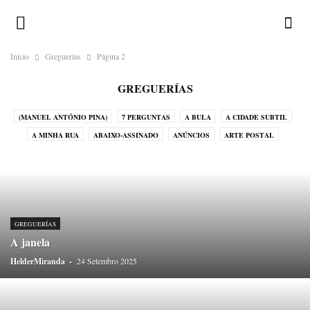
Inicio
Greguerías
Página 2
GREGUERÍAS
(MANUEL ANTÓNIO PINA)
7 PERGUNTAS
A BULA
A CIDADE SUBTIL
A MINHA RUA
ABAIXO-ASSINADO
ANÚNCIOS
ARTE POSTAL
CALENDÁRIO ILUSTRADO
CHAMA-LHE BRUXO!
CORRESPONDENTES
CRÓNICAS DO ATLÂNTICO
CRÓNICAS DO JAPÃO
CRÓNICAS DO NADA
DESAFIOS
DEVOCIONÁRIO DA TERRA
DICIOPORTO
DO OUTRO MUNDO
DO PORTO
ENIGMATÓGRAFO
ERRATA
GREGUERÍAS
GALERIA
GREGUERÍAS
HISTÓRIAS EM POSTAIS
A janela
HISTÓRIAS SEM INTERESSE
HOMO ONOMATOPAICO
HelderMiranda
-
24 Setembro 2025
HUMORO SAPIENS
LEGENDAS
LUGAR DE ESTILO
LUGARES-COMUNS
MÉDIA
MENU
MIRADOURO
NA PELE DO LOBO
O HOMEM DO SACO DE CABEDAL
OBITUÁRIO