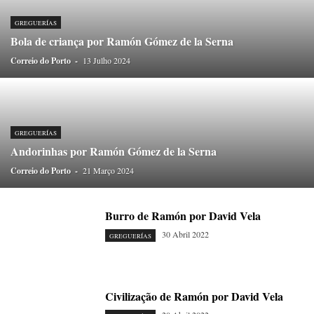
ONDAS CURTAS
PALAVRAS VIVAS
PALAVRAS VIVAS DESTAQUE
PAPEL-PENSANTE
PEDRO E O LOBO
PEQUENO LIVRO DO TEMPO
GREGUERÍAS
Bola de criança por Ramón Gómez de la Serna
POEMÁRIO
POESIA VISUAL
PORTO ANIMADO
PORTOFÓLIO
Correio do Porto
PRIORITÁRIO
-
13 Julho 2024
RETÂNGULO
RUA DA ESTRADA
SEM CATEGORIA
TABULETA DIGITAL
TEMPORÁRIO
TOPOGRAFIAS
TYPO
VAI NO BATALHA
VÍDEOS
GREGUERÍAS
Andorinhas por Ramón Gómez de la Serna
Correio do Porto
-
21 Março 2024
Burro de Ramón por David Vela
30 Abril 2022
GREGUERÍAS
Civilização de Ramón por David Vela