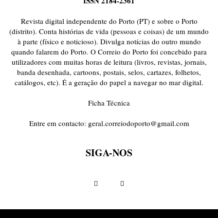
ISSN 2184-2361
ONDAS CURTAS
PALAVRAS VIVAS
PALAVRAS VIVAS DESTAQUE
PAPEL-PENSANTE
PEDRO E O LOBO
PEQUENO LIVRO DO TEMPO
Revista digital independente do Porto (PT) e sobre o Porto
POEMÁRIO
POESIA VISUAL
PORTO ANIMADO
PORTOFÓLIO
(distrito). Conta histórias de vida (pessoas e coisas) de um mundo
à parte (físico e noticioso). Divulga notícias do outro mundo
PRIORITÁRIO
RETÂNGULO
RUA DA ESTRADA
SEM CATEGORIA
quando falarem do Porto. O Correio do Porto foi concebido para
TABULETA DIGITAL
TEMPORÁRIO
TOPOGRAFIAS
TYPO
utilizadores com muitas horas de leitura (livros, revistas, jornais,
VAI NO BATALHA
VÍDEOS
banda desenhada, cartoons, postais, selos, cartazes, folhetos,
catálogos, etc). É a geração do papel a navegar no mar digital.
Ficha Técnica
Entre em contacto:
geral.correiodoporto@gmail.com
SIGA-NOS