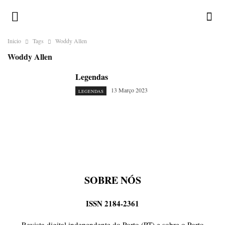
Inicio
Tags
Woddy Allen
Woddy Allen
Legendas
13 Março 2023
LEGENDAS
SOBRE NÓS
ISSN 2184-2361
Revista digital independente do Porto (PT) e sobre o Porto