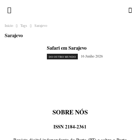
Inicio
Tags
Sarajevo
Sarajevo
Safari em Sarajevo
16 Junho 2026
DO OUTRO MUNDO
SOBRE NÓS
ISSN 2184-2361
Revista digital independente do Porto (PT) e sobre o Porto