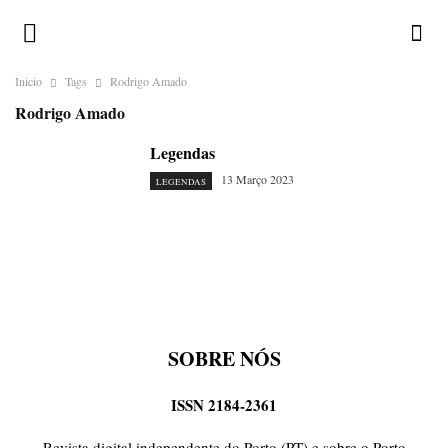
Inicio
Tags
Rodrigo Amado
Rodrigo Amado
Legendas
13 Março 2023
LEGENDAS
SOBRE NÓS
ISSN 2184-2361
Revista digital independente do Porto (PT) e sobre o Porto