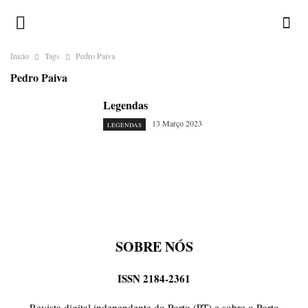
Inicio
Tags
Pedro Paiva
Pedro Paiva
Legendas
13 Março 2023
LEGENDAS
SOBRE NÓS
ISSN 2184-2361
Revista digital independente do Porto (PT) e sobre o Porto