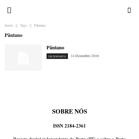
Inicio
Tags
Pântano
Pântano
Pântano
14 Dezembro 2016
DICIOPORTO
SOBRE NÓS
ISSN 2184-2361
Revista digital independente do Porto (PT) e sobre o Porto