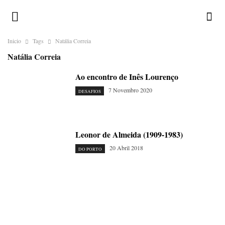
Inicio
Tags
Natália Correia
Natália Correia
Ao encontro de Inês Lourenço
7 Novembro 2020
DESAFIOS
Leonor de Almeida (1909-1983)
20 Abril 2018
DO PORTO