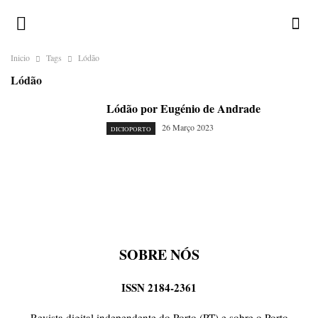
Inicio
Tags
Lódão
Lódão
Lódão por Eugénio de Andrade
26 Março 2023
DICIOPORTO
SOBRE NÓS
ISSN 2184-2361
Revista digital independente do Porto (PT) e sobre o Porto