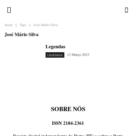
Inicio
Tags
José Mário Silva
José Mário Silva
Legendas
13 Março 2023
LEGENDAS
SOBRE NÓS
ISSN 2184-2361
Revista digital independente do Porto (PT) e sobre o Porto